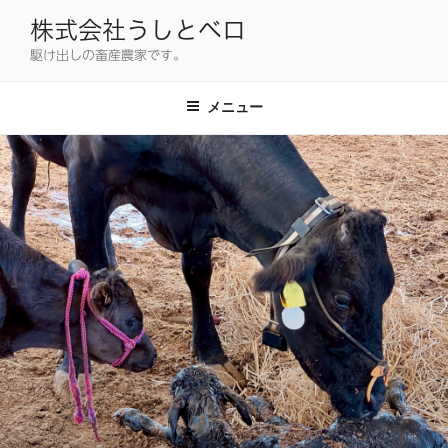
コ
株式会社うしとベロ
ン
駆け出しの畜産農家です。
テ
ン
ツ
メニュー
へ
ス
キ
ッ
プ